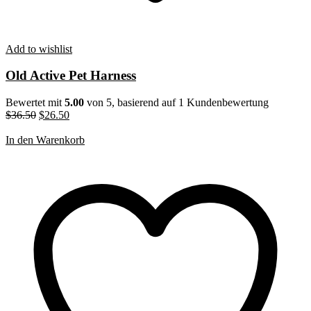
Add to wishlist
Old Active Pet Harness
Bewertet mit
5.00
von 5, basierend auf
1
Kundenbewertung
Ursprünglicher
Aktueller
$
36.50
$
26.50
Preis
Preis
war:
ist:
In den Warenkorb
$36.50
$26.50.