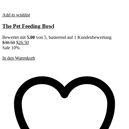
Add to wishlist
The Pet Feeding Bowl
Bewertet mit
5.00
von 5, basierend auf
1
Kundenbewertung
Ursprünglicher
Aktueller
$
30.50
$
26.50
Preis
Preis
Sale 10%
war:
ist:
$30.50
$26.50.
In den Warenkorb