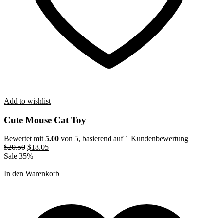
Add to wishlist
Cute Mouse Cat Toy
Bewertet mit
5.00
von 5, basierend auf
1
Kundenbewertung
Ursprünglicher
Aktueller
$
20.50
$
18.05
Preis
Preis
Sale 35%
war:
ist:
$20.50
$18.05.
In den Warenkorb