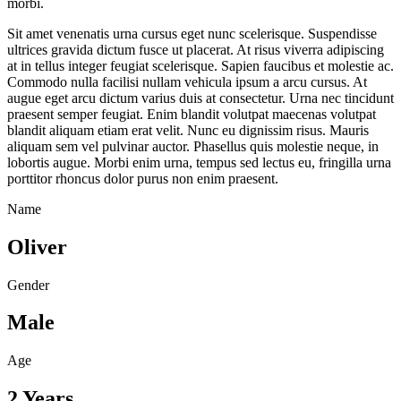
morbi.
Sit amet venenatis urna cursus eget nunc scelerisque. Suspendisse
ultrices gravida dictum fusce ut placerat. At risus viverra adipiscing
at in tellus integer feugiat scelerisque. Sapien faucibus et molestie ac.
Commodo nulla facilisi nullam vehicula ipsum a arcu cursus. At
augue eget arcu dictum varius duis at consectetur. Urna nec tincidunt
praesent semper feugiat. Enim blandit volutpat maecenas volutpat
blandit aliquam etiam erat velit. Nunc eu dignissim risus. Mauris
aliquam sem vel pulvinar auctor. Phasellus quis molestie neque, in
lobortis augue. Morbi enim urna, tempus sed lectus eu, fringilla urna
porttitor rhoncus dolor purus non enim praesent.
Name
Oliver
Gender
Male
Age
2 Years